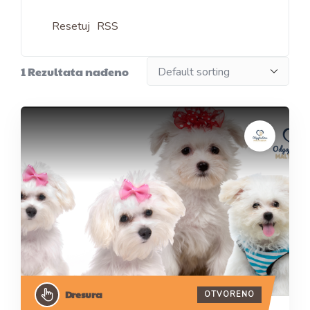
Resetuj
RSS
1
Rezultata nađeno
Dresura
OTVORENO