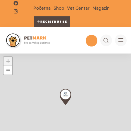
Početna
Shop
Vet Centar
Magazin
REGISTRUJ SE
+
−