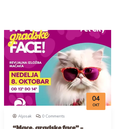
04
OKT
Aljosak
0 Comments
“Mace, gradske face” –