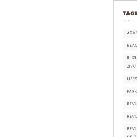
TAG
ADV
BEA
II. 
ŽIVO
LIFE
PARK
REVI
REVI
REVI