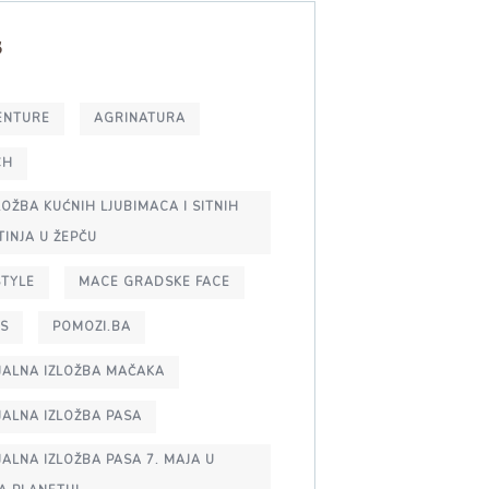
S
ENTURE
AGRINATURA
CH
IZLOŽBA KUĆNIH LJUBIMACA I SITNIH
TINJA U ŽEPČU
STYLE
MACE GRADSKE FACE
S
POMOZI.BA
JALNA IZLOŽBA MAČAKA
JALNA IZLOŽBA PASA
JALNA IZLOŽBA PASA 7. MAJA U