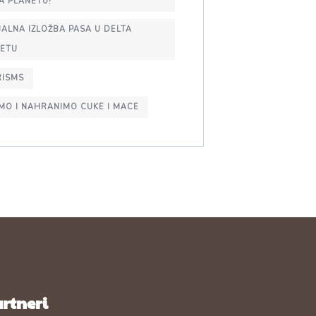
A PLANETU!
JALNA IZLOŽBA PASA U DELTA
NETU
RISMS
MO I NAHRANIMO CUKE I MACE
rtneri