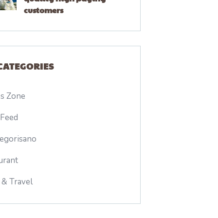
customers
CATEGORIES
ss Zone
 Feed
egorisano
urant
 & Travel