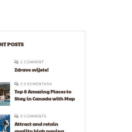
NT POSTS
1 COMMENT
Zdravo svijete!
3 0 KOMENTARA
Top 8 Amazing Places to
Stay in Canada with Map
0 COMMENTS
Attract and retain
quality high paying