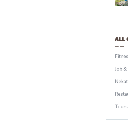
ALL 
Fitne
Job &
Nekat
Resta
Tours