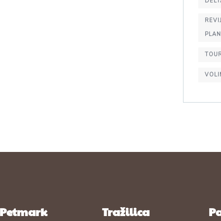
DELT
REVI
PLA
TOU
VOLI
Petmark
Tražilica
Pa